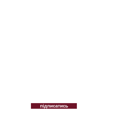
mail.com
ційні пропозиції
підписатись