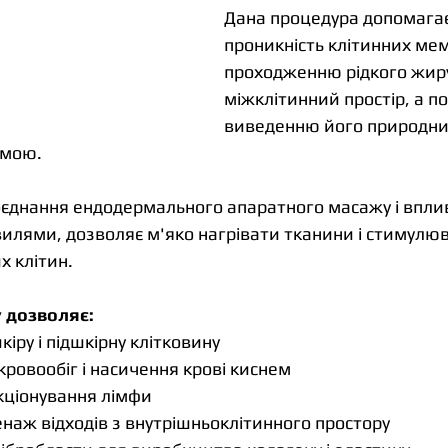
Дана процедура допомагає
проникність клітинних мем
проходженню рідкого жиру
міжклітинний простір, а по
виведенню його природни
емою.
поєднання ендодермального апаратного масажу і впли
илями, дозволяє м'яко нагрівати тканини і стимулюв
 клітин.
 дозволяє:
іру і підшкірну клітковину
ровообіг і насичення крові киснем
кціонування лімфи
наж відходів з внутрішньоклітинного простору