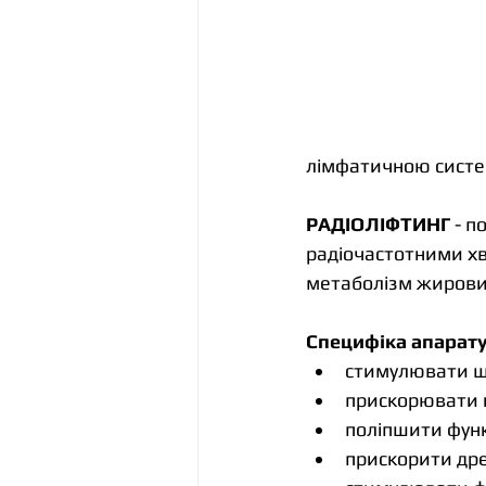
лімфатичною сист
РАДІОЛІФТИНГ
 - 
радіочастотними хв
метаболізм жирових
Специфіка апарату
стимулювати шк
прискорювати к
поліпшити фун
прискорити дре