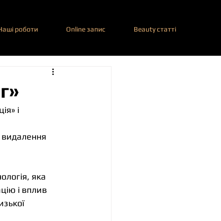
Наші роботи
Online запис
Beauty статті
г»
я» і 
і видалення 
нологія, яка 
цію і вплив 
зької 