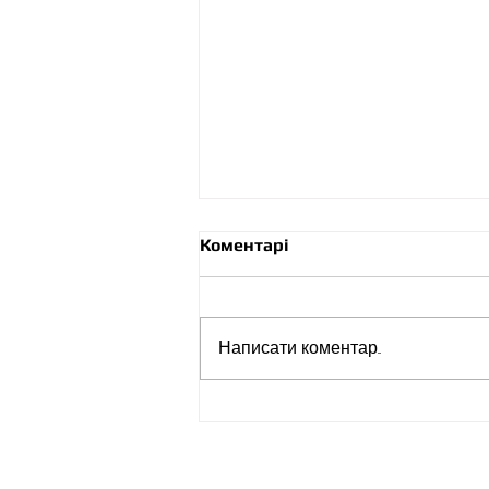
Коментарі
Написати коментар...
Алмазна
мікродермабразія
Адреса: