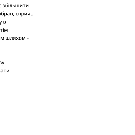
 збільшити 
бран, сприяє 
 в 
тім 
м шляхом - 
ву 
ати 