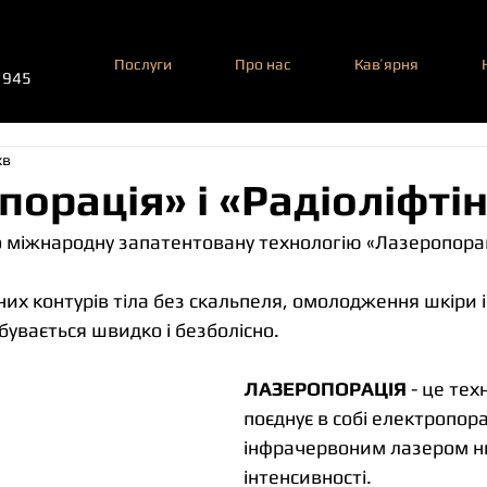
Послуги
Про нас
Кавʼярня
1945
хв
орація» і «Радіоліфтін
міжнародну запатентовану технологію «Лазеропораці
их контурів тіла без скальпеля, омолодження шкіри 
бувається швидко і безболісно.
ЛАЗЕРОПОРАЦІЯ
 - це тех
поєднує в собі електропора
інфрачервоним лазером ни
інтенсивності.