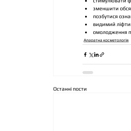
стимулювати фі
зменшити обся
позбутися озна
видимий ліфти
омолодження п
Апаратна косметологія
Останні пости