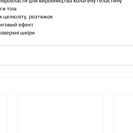
бробласти для виробництва колагену і еластину
ги тіла
к целюліту, розтяжок
нговий ефект
оверхні шкіри