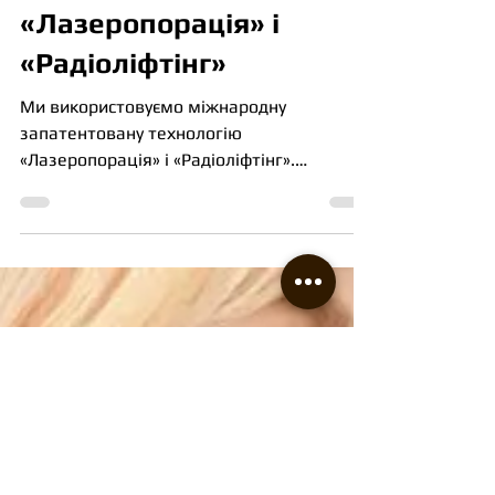
17 бер. 2019 р.
Читати 1 хв
«Лазеропорація» і
«Радіоліфтінг»
Ми використовуємо міжнародну
запатентовану технологію
«Лазеропорація» і «Радіоліфтінг».
Формування ідеальних контурів тіла без
скальпеля,...