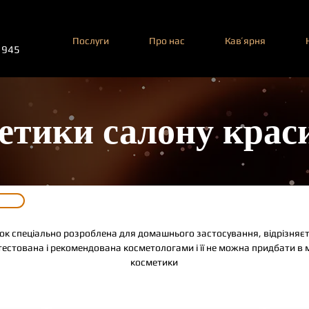
Послуги
Про нас
Кавʼярня
1945
етики салону крас
ок спеціально розроблена для домашнього застосування, відрізняєт
отестована і рекомендована косметологами і її не можна придбати в
косметики