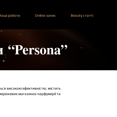
Наші роботи
Online запис
Beauty статті
и “Persona”
ься високою ефективністю, містить
 мережевих магазинах парфумерії та