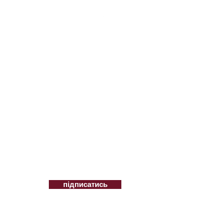
mail.com
ційні пропозиції
підписатись